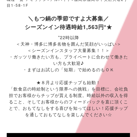
目1-58-1F
＼もつ鍋の季節ですよ大募集／
シーズンイン待遇時給1,563円*★
*22時以降
＜天神・博多に博多名物を囲んだ笑顔がいっぱい＞
＜シーズンインスタッフ大量募集！！＞
・ガッツリ働きたい方も、プライベートに合わせて働きた
い方も大歓迎♪
・まずはお試しの「短期」で始めるのもＯＫ
★８月より応援チップも始動！
「飲食店の時給制という限界への挑戦」を目標に、会社負
担でお客様からチップが貰える制度。時給以外の収入を得
ること、そしてお客様からのフィードバックを直に頂くこ
とで、おもてなしをする喜びを知ってほしい！応援チップ
を通しておもてなしを楽しんでください☆