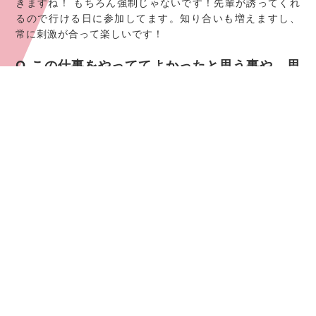
きますね！ もちろん強制じゃないです！先輩が誘ってくれ
るので行ける日に参加してます。知り合いも増えますし、
常に刺激が合って楽しいです！
Q.この仕事をやっててよかったと思う事や、思
い出に残っているエピソードを教えてくださ
い。
帰り際のお客さまから「ご馳走様」のお声や、小さなお子
さまから満面の笑みで「ありがとう」と言ってもらえたと
きは仕事抜きにして、自然と心から笑顔が溢れました。
Q.この求人を見ている求職者に向けたメッセー
ジをお願いします。
丁寧な言葉遣いや接客方法も自然と身に付きます！シフト
の融通も聞いてくださるので、仕事とプライベートの両立
がしっかりとれる職場だと思います！ この求人を見て興味
を持たれた方、ともに働きましょう！